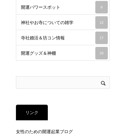
開運パワースポット
8
神社やお寺についての雑学
12
寺社婚活＆坊コン情報
17
開運グッズ＆神棚
33
リンク
女性のための開運起業ブログ