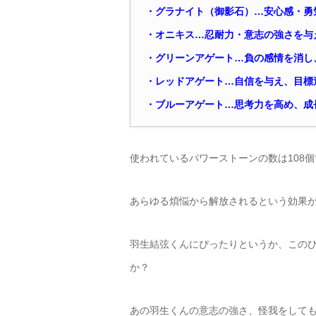
・グラナイト（御影石）…安心感・勇
・オニキス…忍耐力・意志の強さを与
・グリーンアゲート…負の感情を消し
・レッドアゲート…自信を与え、目標
・ブルーアゲート…思考力を高め、成
使われているパワーストーンの数は108
あらゆる煩悩から解放されるという効果
羽生結弦くんにぴったりというか、この
か？
あの羽生くんの意志の強さ、怪我をして