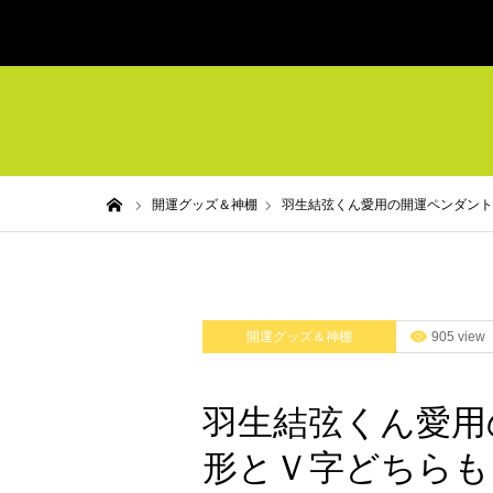
ホーム
開運グッズ＆神棚
羽生結弦くん愛用の開運ペンダント
開運グッズ＆神棚
905 view
羽生結弦くん愛用
形とＶ字どちらも