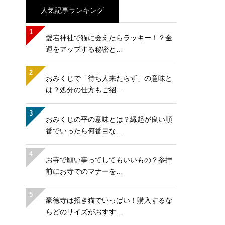
人気記事ランキング
1
愛宕神社で猫に会えたらラッキー！？金
運をアップする秘密と…
2
おみくじで「待ち人来たらず」の意味と
は？処分の仕方もご紹…
3
おみくじの平の意味とは？縁起が良い順
番でいったら何番目な…
4
お寺で願い事ってしてもいいもの？参拝
前にお寺でのマナーを…
5
豪徳寺は招き猫でいっぱい！購入するな
らどのサイズがおすす…