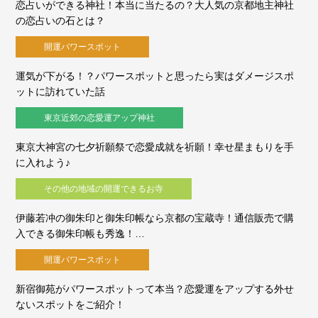
恋占いができる神社！本当に当たるの？大人気の京都地主神社
の恋占いの石とは？
開運パワースポット
運気が下がる！？パワースポットと思ったら実はダメージスポ
ットに訪れていた話
東京近郊の恋愛運アップ神社
東京大神宮の七夕祈願祭で恋愛成就を祈願！幸せ星まもりを手
に入れよう♪
その他の地域の開運できるお寺
伊藤若冲の御朱印と御朱印帳なら京都の宝蔵寺！通信販売で購
入できる御朱印帳も秀逸！…
開運パワースポット
新宿御苑がパワースポットって本当？恋愛運をアップする外せ
ないスポットをご紹介！