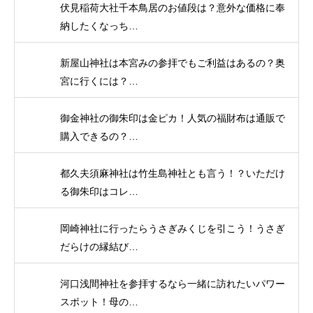
伏見稲荷大社千本鳥居のお値段は？意外な価格に奉
納したくなっち…
新屋山神社は本宮みの参拝でもご利益はあるの？奥
宮に行くには？…
御金神社の御朱印は金ピカ！人気の福財布は通販で
購入できるの？…
都久夫須麻神社は竹生島神社とも言う！？いただけ
る御朱印はコレ…
岡崎神社に行ったらうさぎみくじを引こう！うさぎ
だらけの縁結び…
河口浅間神社を参拝するなら一緒に訪れたいパワー
スポット！母の…