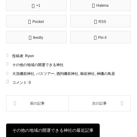
+1
Hatena
Pocket
RSS
feedly
Pin it
投稿者:
Ryon
その他の地域の開運できる神社
大洗磯前神社
,
バスツアー
,
酒列磯前神社
,
御岩神社
,
神磯の鳥居
コメント:
0
前の記事
次の記事
その他の地域の開運できる神社の最近記事