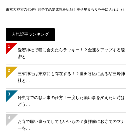
東京大神宮の七夕祈願祭で恋愛成就を祈願！幸せ星まもりを手に入れよう♪
人気記事ランキング
1
愛宕神社で猫に会えたらラッキー！？金運をアップする秘
密と…
2
三峯神社は東京にも存在する！？世田谷区にある砧三峰神
社と…
3
鈴虫寺での願い事の仕方！一度した願い事を変えたい時は
どう…
4
お寺で願い事ってしてもいいもの？参拝前にお寺でのマナ
ーを…