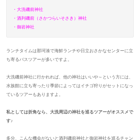
・大洗磯前神社
・酒列磯前（さかつらいそさき）神社
・御岩神社
ランチタイムは那珂湊で海鮮ランチや日立おさかなセンターに立
ち寄るバスツアーが多いですよ。
大洗磯前神社に行かれれば、他の神社はいいや～という方には、
水族館に立ち寄ったり季節によってはイチゴ狩りがセットになっ
ているツアーもありますよ。
私としては折角なら、大洗周辺の神社を巡るツアーがオススメで
す♪
多分、こんな機会がないと酒列磯前神社と御岩神社を巡るチャン