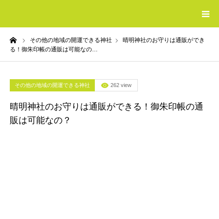
ーム
その他の地域の開運できる神社
晴明神社のお守りは通販ができ
HOME
る！御朱印帳の通販は可能なの…
最強の開運グッズ
その他の地域の開運できる神社
262 view
おすすめの電話占い
晴明神社のお守りは通販ができる！御朱印帳の通
販は可能なの？
おすすめの婚活サイト
収入を増やす方法