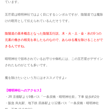
ています。
五芒星は晴明神社ではよく目にするシンボルですが、陰陽道では魔除
けの呪符として伝えられているんだそうです。
陰陽道の基本概念となった陰陽五行説、木・火・土・金・水の5つの
元素の働きの相克を表したものなので、あらゆる魔を除けることがで
きるんですね。
晴明神社で頒布されているお守りや御札には、この五芒星がデザイン
されたものがとても多いです。
魔を除けたいという方にはオススメですよ♪
【晴明神社へのアクセス】
・JR 京都駅より9番バス「一条戻橋・晴明神社前」下車 徒歩約2分
・阪急 烏丸駅、地下鉄 四条駅より12番バス「一条戻橋・晴明神社