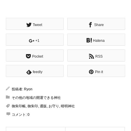
Tweet
Share
+1
Hatena
Pocket
RSS
feedly
Pin it
投稿者:
Ryon
その他の地域の開運できる神社
御朱印帳
,
御朱印
,
通販
,
お守り
,
晴明神社
コメント:
0