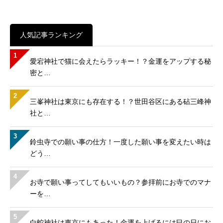
人気記事ランキング
1
愛宕神社で猫に会えたらラッキー！？金運をアップする秘
密と…
2
三峯神社は東京にも存在する！？世田谷区にある砧三峰神
社と…
3
鈴虫寺での願い事の仕方！一度した願い事を変えたい時は
どう…
4
お寺で願い事ってしてもいいもの？参拝前にお寺でのマナ
ーを…
5
白蛇神社は東京にもあった！金運を上げるには巳の日にお