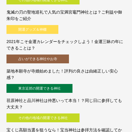
その他の地域の開運できる神社
鬼滅の刃の聖地巡礼で人気の宝満宮竈門神社とは？ご利益や御
朱印をご紹介
開運グッズ＆神棚
2021年こそ金運カレンダーをチェックしよう！金運三昧の年に
できることは？
占いができる神社やお寺
築地本願寺が寺婚始めました！評判の良さは由緒正しい安心
感？
東京近郊の開運できる神社
荏原神社と品川神社は仲悪いって本当！？同じ日に参拝しても
大丈夫？
その他の地域の開運できる神社
宝くじ高額当選を狙うなら！宝当神社は参拝方法を確認してか