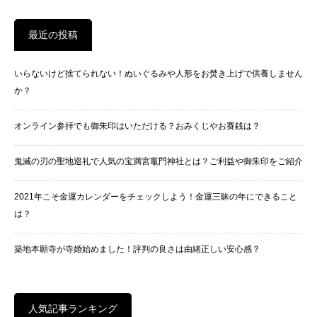
最近の投稿
いらないけど捨てられない！ぬいぐるみや人形をお焚き上げで供養しません
か？
オンライン参拝でも御朱印はいただける？おみくじやお賽銭は？
鬼滅の刃の聖地巡礼で人気の宝満宮竈門神社とは？ご利益や御朱印をご紹介
2021年こそ金運カレンダーをチェックしよう！金運三昧の年にできること
は？
築地本願寺が寺婚始めました！評判の良さは由緒正しい安心感？
人気記事ランキング