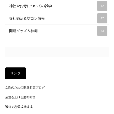
神社やお寺についての雑学
12
寺社婚活＆坊コン情報
17
開運グッズ＆神棚
33
リンク
女性のための開運起業ブログ
金運を上げる財布布団
護符で恋愛成就達成！