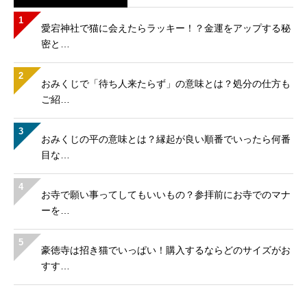
1
愛宕神社で猫に会えたらラッキー！？金運をアップする秘
密と…
2
おみくじで「待ち人来たらず」の意味とは？処分の仕方も
ご紹…
3
おみくじの平の意味とは？縁起が良い順番でいったら何番
目な…
4
お寺で願い事ってしてもいいもの？参拝前にお寺でのマナ
ーを…
5
豪徳寺は招き猫でいっぱい！購入するならどのサイズがお
すす…