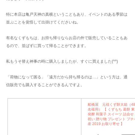
特に本店は亀戸天神の真横ということもあり、イベントのある季節は
並ぶことを覚悟して出掛けてくださいね。
有名なくずもちは、お持ち帰りならお店の外で販売していることもあ
るので、並ばずに買って帰ることができます。
私もうそ替え神事の時に購入しましたが、すぐに買えました(^^)
「荷物になって困る」「遠方だから持ち帰るのは…」という方は、通
信販売でも購入することができるんですよ。
船橋屋 元祖くず餅大箱（48
名様用） 【 くずもち 葛餅 
発酵 和菓子 スイーツ 詰合せ
祝い 贈り物 プレゼント プチ
産 2019 お取り寄せ 】