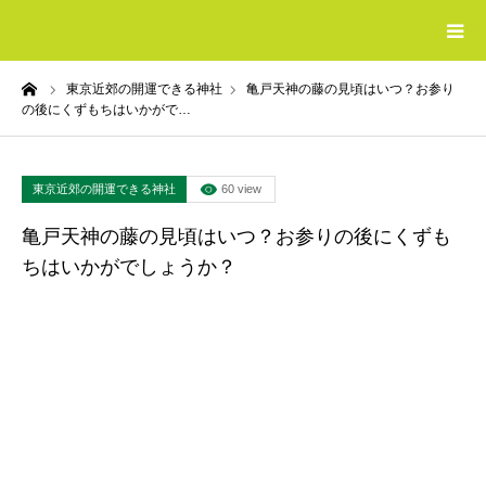
ーム
東京近郊の開運できる神社
亀戸天神の藤の見頃はいつ？お参り
HOME
の後にくずもちはいかがで…
最強の開運グッズ
東京近郊の開運できる神社
60 view
おすすめの電話占い
亀戸天神の藤の見頃はいつ？お参りの後にくずも
ちはいかがでしょうか？
おすすめの婚活サイト
収入を増やす方法