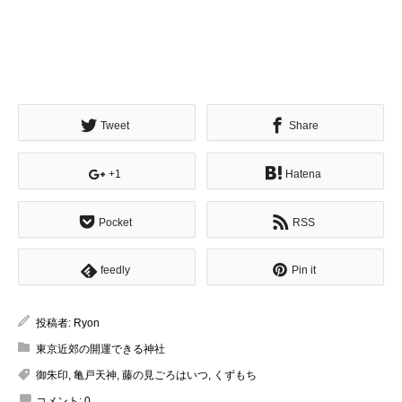
Tweet
Share
+1
Hatena
Pocket
RSS
feedly
Pin it
投稿者:
Ryon
東京近郊の開運できる神社
御朱印
,
亀戸天神
,
藤の見ごろはいつ
,
くずもち
コメント:
0