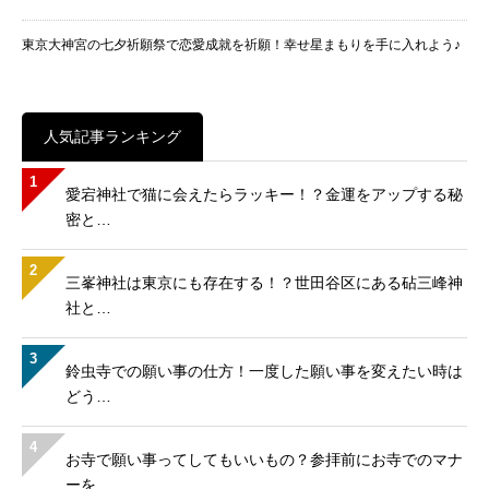
東京大神宮の七夕祈願祭で恋愛成就を祈願！幸せ星まもりを手に入れよう♪
人気記事ランキング
1
愛宕神社で猫に会えたらラッキー！？金運をアップする秘
密と…
2
三峯神社は東京にも存在する！？世田谷区にある砧三峰神
社と…
3
鈴虫寺での願い事の仕方！一度した願い事を変えたい時は
どう…
4
お寺で願い事ってしてもいいもの？参拝前にお寺でのマナ
ーを…