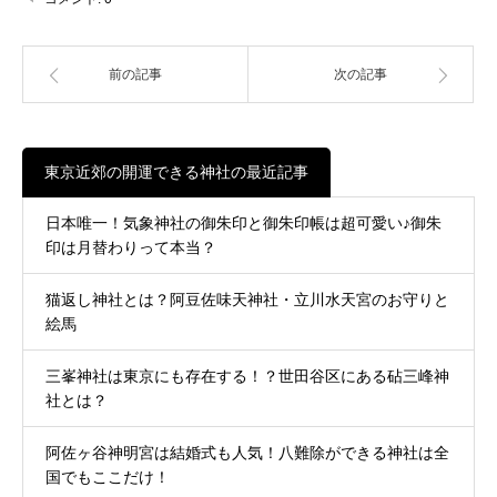
前の記事
次の記事
東京近郊の開運できる神社の最近記事
日本唯一！気象神社の御朱印と御朱印帳は超可愛い♪御朱
印は月替わりって本当？
猫返し神社とは？阿豆佐味天神社・立川水天宮のお守りと
絵馬
三峯神社は東京にも存在する！？世田谷区にある砧三峰神
社とは？
阿佐ヶ谷神明宮は結婚式も人気！八難除ができる神社は全
国でもここだけ！