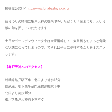
船橋屋公式HP
http://www.funabashiya.co.jp/
藤まつりの時期に亀戸天神の御朱印をいただくと「藤まつり」という
紫の印を押していただけます。
土日やゴールデンウィーク中は大変混雑して、太鼓橋もちょっと危険
な状態になってしまうので、できれば平日に参拝することをオススメ
します。
【亀戸天神へのアクセス】
総武線亀戸駅下車 北口より徒歩15分
総武線、地下鉄半蔵門線錦糸町駅下車
北口より徒歩15分
都バス亀戸天神前下車すぐ