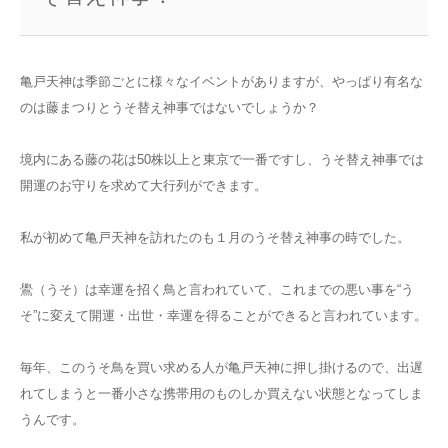
亀戸天神は季節ごとに様々なイベントがありますが、やっぱり有名な
のは藤まつりとうそ替え神事ではないでしょうか？
境内にある藤の花は50株以上と東京で一番ですし、うそ替え神事では
開運のお守りを求めて大行列ができます。
私が初めて亀戸天神を訪れたのも１月のうそ替え神事の時でした。
鷽（うそ）は幸運を招く鳥と言われていて、これまでの悪い事を“う
そ”に変えて開運・出世・幸運を得ることができると言われています。
毎年、このうそ鳥を買い求める人が亀戸天神に押し掛けるので、出遅
れてしまうと一番小さな携帯用のものしか買えない状態となってしま
うんです。