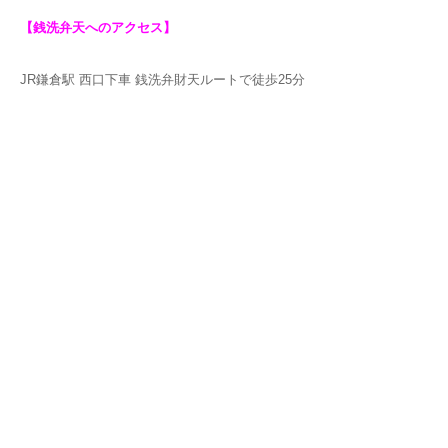
【銭洗弁天へのアクセス】
JR鎌倉駅 西口下車 銭洗弁財天ルートで徒歩25分