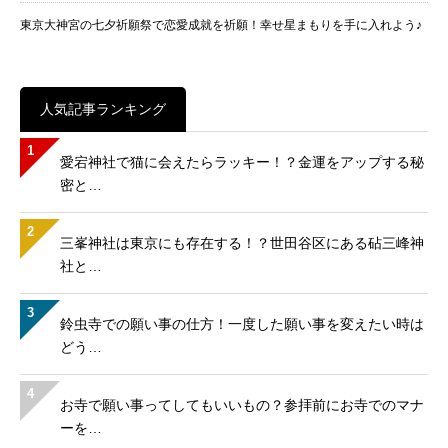
東京大神宮の七夕祈願祭で恋愛成就を祈願！幸せ星まもりを手に入れよう♪
人気記事ランキング
1
愛宕神社で猫に会えたらラッキー！？金運をアップする秘
密と…
2
三峯神社は東京にも存在する！？世田谷区にある砧三峰神
社と…
3
鈴虫寺での願い事の仕方！一度した願い事を変えたい時は
どう…
4
お寺で願い事ってしてもいいもの？参拝前にお寺でのマナ
ーを…