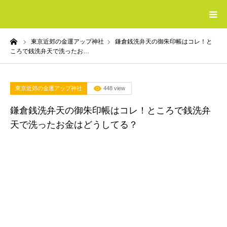
ーム
東京近郊の金運アップ神社
鎌倉銭洗弁天の御朱印帳はコレ！と
HOME
ころで銭洗弁天で洗ったお…
最強の開運グッズ
東京近郊の金運アップ神社
448 view
おすすめの電話占い
鎌倉銭洗弁天の御朱印帳はコレ！ところで銭洗弁
天で洗ったお金はどうしてる？
おすすめの婚活サイト
収入を増やす方法