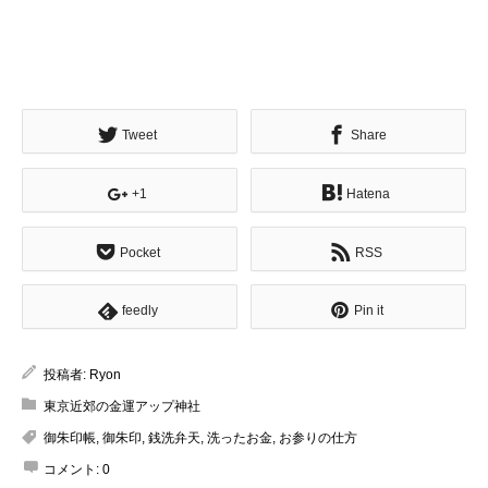
Tweet
Share
+1
Hatena
Pocket
RSS
feedly
Pin it
投稿者:
Ryon
東京近郊の金運アップ神社
御朱印帳
,
御朱印
,
銭洗弁天
,
洗ったお金
,
お参りの仕方
コメント:
0