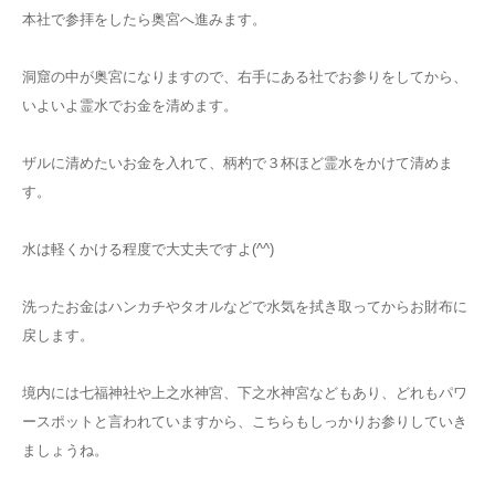
本社で参拝をしたら奥宮へ進みます。
洞窟の中が奥宮になりますので、右手にある社でお参りをしてから、
いよいよ霊水でお金を清めます。
ザルに清めたいお金を入れて、柄杓で３杯ほど霊水をかけて清めま
す。
水は軽くかける程度で大丈夫ですよ(^^)
洗ったお金はハンカチやタオルなどで水気を拭き取ってからお財布に
戻します。
境内には七福神社や上之水神宮、下之水神宮などもあり、どれもパワ
ースポットと言われていますから、こちらもしっかりお参りしていき
ましょうね。